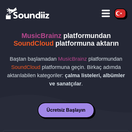
MusicBrainz
platformundan
SoundCloud
platformuna aktarın
Baştan başlamadan
MusicBrainz
platformundan
SoundCloud
platformuna geçin. Birkaç adımda
aktarılabilen kategoriler:
çalma listeleri, albümler
ve sanatçılar
.
Ücretsiz Başlayın