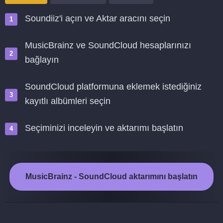
Soundiiz'i açın ve Aktar aracını seçin
MusicBrainz ve SoundCloud hesaplarınızı
bağlayın
SoundCloud platformuna eklemek istediğiniz
kayıtlı albümleri seçin
Seçiminizi inceleyin ve aktarımı başlatın
MusicBrainz - SoundCloud aktarımını başlatın