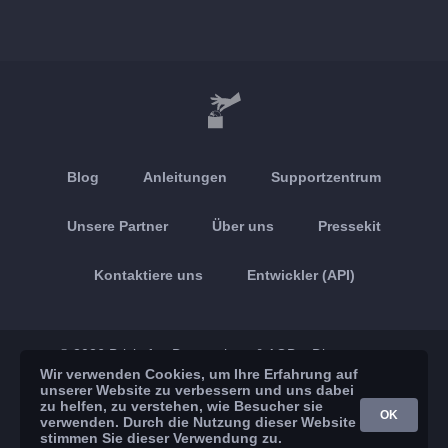
Blog
Anleitungen
Supportzentrum
Unsere Partner
Über uns
Pressekit
Kontaktiere uns
Entwickler (API)
© 2026 Brickoft
Datenschutz & AGB
Dienststatus
Wir verwenden Cookies, um Ihre Erfahrung auf
unserer Website zu verbessern und uns dabei
App Store
Google Play
zu helfen, zu verstehen, wie Besucher sie
OK
verwenden. Durch die Nutzung dieser Website
stimmen Sie dieser Verwendung zu.