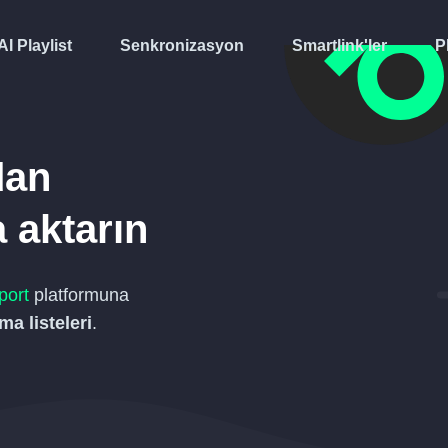
AI Playlist
Senkronizasyon
Smartlink'ler
P
dan
 aktarın
port
platformuna
ma listeleri
.