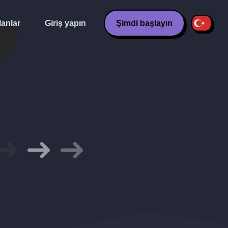
lanlar
Giriş yapın
Şimdi başlayın