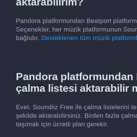
aktarabilirim?
Pandora platformundan Beatport platformun
Seçenekler, her müzik platformunun Sound
bağlıdır.
Desteklenen tüm müzik platformla
Pandora platformundan B
çalma listesi aktarabilir
Evet. Soundiiz Free ile çalma listelerini 
şekilde aktarabilirsiniz. Birden fazla çalm
taşımak için ücretli plan gerekir.