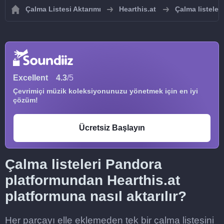
Çalma Listesi Aktarımı
Hearthis.at
Çalma listeler
Excellent
4.3
/5
Çevrimiçi müzik koleksiyonunuzu yönetmek için en iyi
çözüm!
Ücretsiz Başlayın
Çalma listeleri Pandora
platformundan Hearthis.at
platformuna nasıl aktarılır?
Her parçayı elle eklemeden tek bir çalma listesini