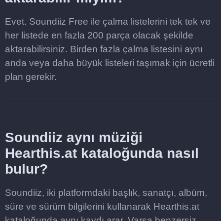
Evet. Soundiiz Free ile çalma listelerini tek tek ve
her listede en fazla 200 parça olacak şekilde
aktarabilirsiniz. Birden fazla çalma listesini aynı
anda veya daha büyük listeleri taşımak için ücretli
plan gerekir.
Soundiiz aynı müziği
Hearthis.at kataloğunda nasıl
bulur?
Soundiiz, iki platformdaki başlık, sanatçı, albüm,
süre ve sürüm bilgilerini kullanarak Hearthis.at
kataloğunda aynı kaydı arar. Varsa benzersiz