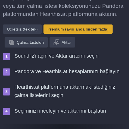
veya tüm çalma listesi koleksiyonunuzu Pandora
platformundan Hearthis.at platformuna aktarın.
Ücretsiz (tek tek)
Premium (aynı anda birden fazla)
Çalma Listeleri
Aktar
Soundiiz'i açın ve Aktar aracını seçin
Pandora ve Hearthis.at hesaplarınızı bağlayın
Hearthis.at platformuna aktarmak istediğiniz
çalma listelerini seçin
Seçiminizi inceleyin ve aktarımı başlatın