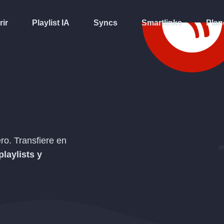
rir
Playlist IA
Syncs
Smartlinks
Plan
o. Transfiere en
playlists y