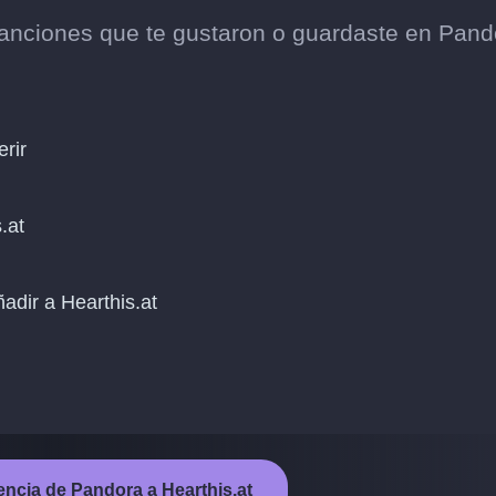
 canciones que te gustaron o guardaste en Pand
erir
.at
ñadir a Hearthis.at
erencia de Pandora a Hearthis.at