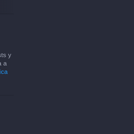
ts y
a a
ica