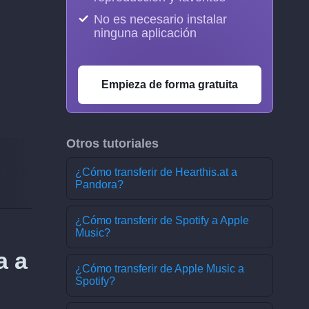
No es necesario instalar
ninguna aplicación
Empieza de forma gratuita
Otros tutoriales
¿Cómo transferir de Hearthis.at a
Pandora?
¿Cómo transferir de Spotify a Apple
Music?
a a
¿Cómo transferir de Apple Music a
Spotify?