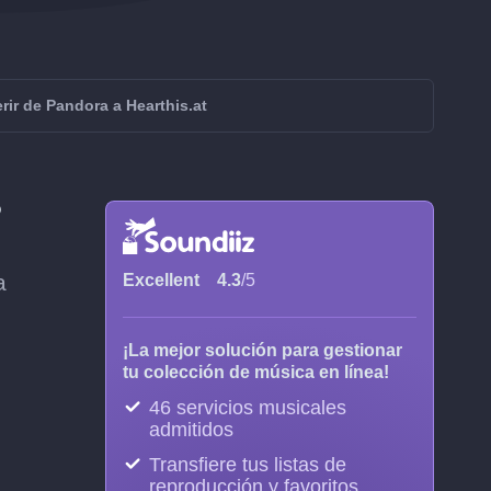
rir de Pandora a Hearthis.at
?
a
Excellent
4.3
/5
¡La mejor solución para gestionar
tu colección de música en línea!
46 servicios musicales
admitidos
Transfiere tus listas de
reproducción y favoritos