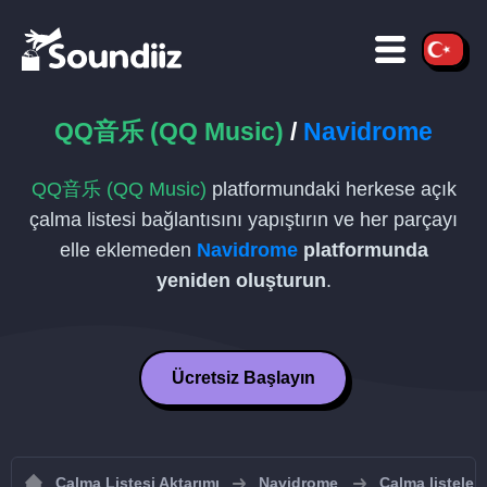
QQ音乐 (QQ Music)
/
Navidrome
QQ音乐 (QQ Music)
platformundaki herkese açık
çalma listesi bağlantısını yapıştırın ve her parçayı
elle eklemeden
Navidrome
platformunda
yeniden oluşturun
.
Ücretsiz Başlayın
Çalma Listesi Aktarımı
Navidrome
Çalma listeler