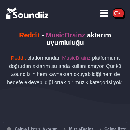
Reddit
-
MusicBrainz
aktarım
uyumluluğu
Reddit
platformundan
MusicBrainz
platformuna
doğrudan aktarım şu anda kullanılamıyor. Çünkü
Soundiiz'in hem kaynaktan okuyabildiği hem de
hedefe ekleyebildiği ortak bir müzik kategorisi yok.
Çalma Listesi Aktarımı
MusicBrainz
Çalma listel