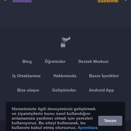
Soundiiz
Subsonic
Blog
Öğreticiler
Destek Merkezi
İş Ortaklarımız
Hakkımızda
Basın İçerikleri
Bize ulaşın
Geliştiriciler
Android App
Apple App
Hizmetimizle ilgili deneyiminizi geliştirmek
ve ziyaretçilerin bunu nasıl kullandığını
anlamamıza yardımcı olmak için çerezleri
Tamam
kullanıyoruz. Bu siteyi kullanarak, bu
kullanımı kabul etmiş olursunuz.
© 2026 Brickoft
Gizlilik
Hizmet durumu
Ayrıntılara