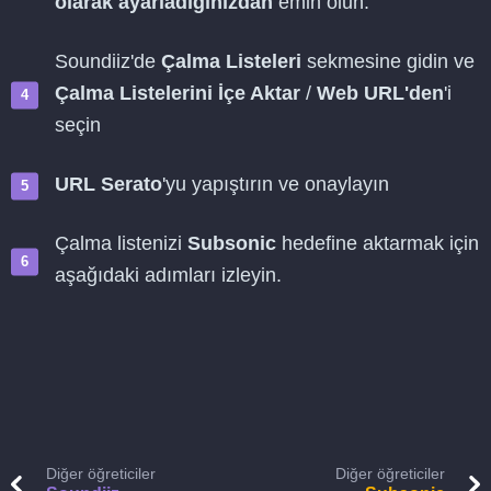
olarak ayarladığınızdan
emin olun.
Soundiiz'de
Çalma Listeleri
sekmesine gidin ve
Çalma Listelerini İçe Aktar
/
Web URL'den
'i
seçin
URL Serato
'yu yapıştırın ve onaylayın
Çalma listenizi
Subsonic
hedefine aktarmak için
aşağıdaki adımları izleyin.
Diğer öğreticiler
Diğer öğreticiler