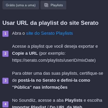
Grátis (uma a uma)
Playlists
Usar URL da playlist do site Serato
site do Serato Playlists
Abra o
Acesse a playlist que você deseja exportar e
Copie a URL
(por exemplo:
https://serato.com/playlists/userID/mixDate)
Para obter uma das suas playlists, certifique-se
de
postá-la no Serato e defini-la como
"Pública" nas informações
No Soundiiz, acesse a aba
Playlists
e escolha
Importar Playlist
/
Do URL da Web