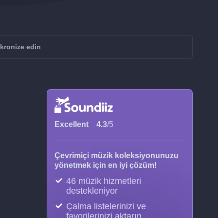
kronize edin
Excellent
4.3
/5
Çevrimiçi müzik koleksiyonunuzu
yönetmek için en iyi çözüm!
46 müzik hizmetleri
destekleniyor
Çalma listelerinizi ve
favorilerinizi aktarın