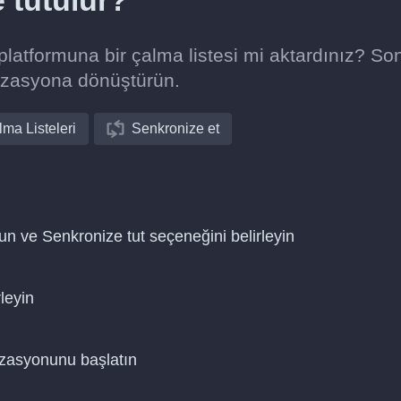
e tutulur?
atformuna bir çalma listesi mi aktardınız? So
izasyona dönüştürün.
ma Listeleri
Senkronize et
n ve Senkronize tut seçeneğini belirleyin
leyin
nizasyonunu başlatın