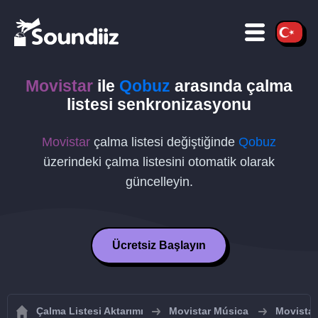
Movistar
ile
Qobuz
arasında çalma
listesi senkronizasyonu
Movistar
çalma listesi değiştiğinde
Qobuz
üzerindeki çalma listesini otomatik olarak
güncelleyin.
Ücretsiz Başlayın
Çalma Listesi Aktarımı
Movistar Música
Movistar