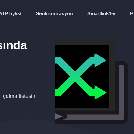
AI Playlist
Senkronizasyon
Smartlink'ler
P
sında
 çalma listesini