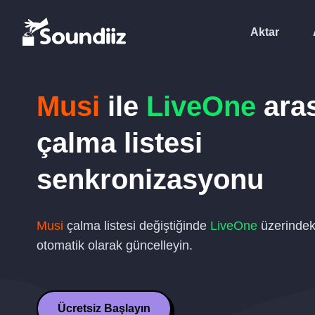
Aktar
Musi
ile
LiveOne
ara
çalma listesi
senkronizasyonu
Musi
çalma listesi değiştiğinde
LiveOne
üzerindeki
otomatik olarak güncelleyin.
Ücretsiz Başlayın