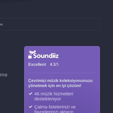
in
Excellent
4.3
/5
leme
Çevrimiçi müzik koleksiyonunuzu
yönetmek için en iyi çözüm!
46 müzik hizmetleri
destekleniyor
Çalma listelerinizi ve
favorilerinizi aktarın