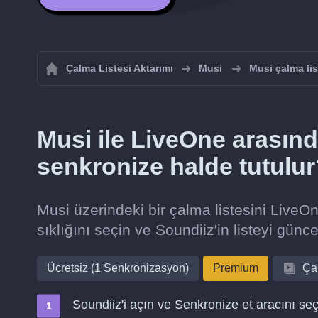
Çalma Listesi Aktarımı
Musi
Musi çalma lis
Musi ile LiveOne arasında
senkronize halde tutulu
Musi üzerindeki bir çalma listesini LiveO
sıklığını seçin ve Soundiiz'in listeyi günc
Ücretsiz (1 Senkronizasyon)
Premium
Çal
Soundiiz'i açın ve Senkronize et aracını seç