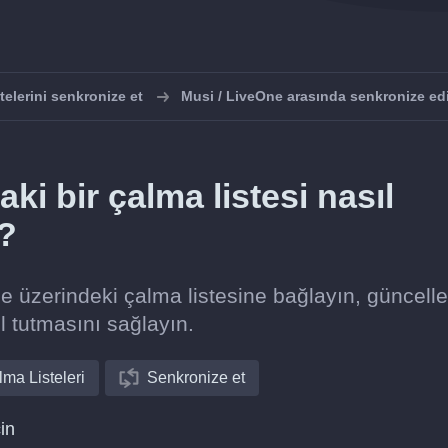
telerini senkronize et
Musi / LiveOne arasında senkronize ed
ki bir çalma listesi nasıl
r?
ne üzerindeki çalma listesine bağlayın, güncel
el tutmasını sağlayın.
ma Listeleri
Senkronize et
in