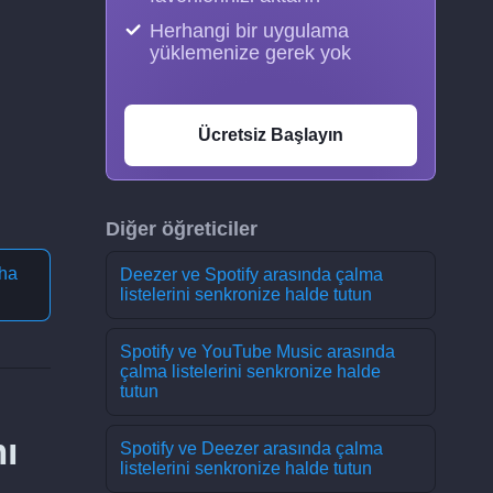
Herhangi bir uygulama
yüklemenize gerek yok
Ücretsiz Başlayın
Diğer öğreticiler
ha
Deezer ve Spotify arasında çalma
listelerini senkronize halde tutun
Spotify ve YouTube Music arasında
çalma listelerini senkronize halde
tutun
mı
Spotify ve Deezer arasında çalma
listelerini senkronize halde tutun