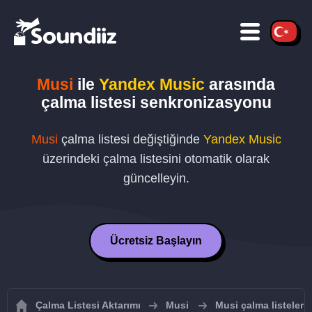
Musi
ile
Yandex Music
arasında
çalma listesi senkronizasyonu
Musi
çalma listesi değiştiğinde
Yandex Music
üzerindeki çalma listesini otomatik olarak
güncelleyin.
Ücretsiz Başlayın
Çalma Listesi Aktarımı
Musi
Musi çalma listeleri