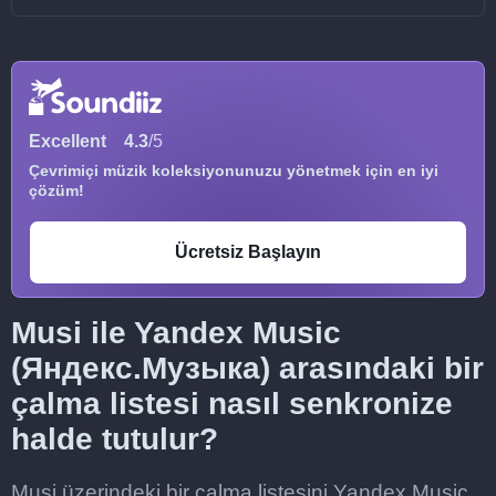
Excellent
4.3
/5
Çevrimiçi müzik koleksiyonunuzu yönetmek için en iyi
çözüm!
Ücretsiz Başlayın
Musi ile Yandex Music
(Яндекс.Музыка) arasındaki bir
çalma listesi nasıl senkronize
halde tutulur?
Musi üzerindeki bir çalma listesini Yandex Music