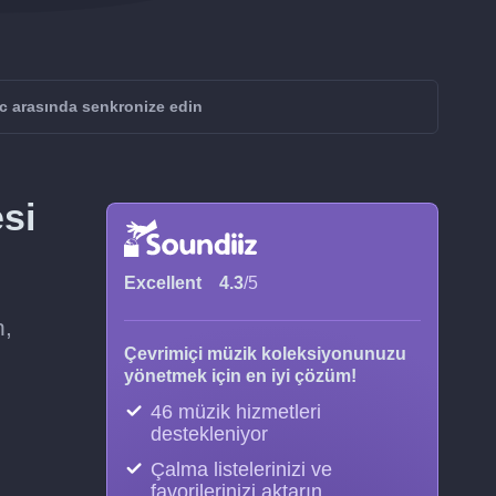
c arasında senkronize edin
esi
Excellent
4.3
/5
n,
Çevrimiçi müzik koleksiyonunuzu
yönetmek için en iyi çözüm!
46 müzik hizmetleri
destekleniyor
Çalma listelerinizi ve
favorilerinizi aktarın