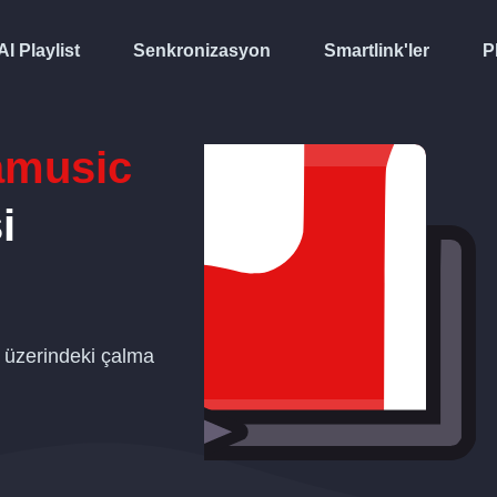
AI Playlist
Senkronizasyon
Smartlink'ler
P
amusic
i
üzerindeki çalma