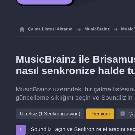
Çalma Listesi Aktarımı
MusicBrainz
MusicB
MusicBrainz ile Brisamus
nasıl senkronize halde t
MusicBrainz üzerindeki bir çalma listesin
güncelleme sıklığını seçin ve Soundiiz'in 
Ücretsiz (1 Senkronizasyon)
Premium
Çal
Soundiiz'i açın ve Senkronize et aracını seç