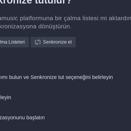
nkronize tutulur?
usic platformuna bir çalma listesi mi aktardı
nkronizasyona dönüştürün.
ma Listeleri
Senkronize et
ımı bulun ve Senkronize tut seçeneğini belirleyin
leyin
nizasyonunu başlatın