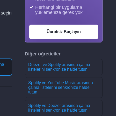
Herhangi bir uygulama
yüklemenize gerek yok
 seçin
Ücretsiz Başlayın
Diğer öğreticiler
ha
Deezer ve Spotify arasında çalma
listelerini senkronize halde tutun
Spotify ve YouTube Music arasında
çalma listelerini senkronize halde
tutun
Spotify ve Deezer arasında çalma
listelerini senkronize halde tutun