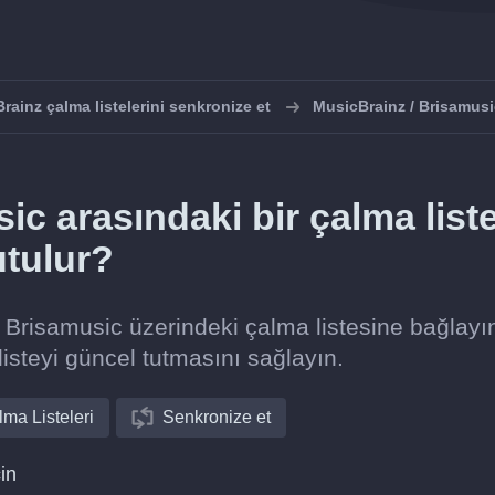
rainz çalma listelerini senkronize et
MusicBrainz / Brisamusi
ic arasındaki bir çalma list
utulur?
i Brisamusic üzerindeki çalma listesine bağlayı
listeyi güncel tutmasını sağlayın.
ma Listeleri
Senkronize et
in