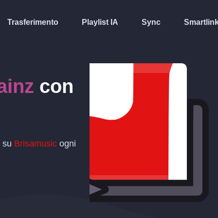
Trasferimento
Playlist IA
Sync
Smartlin
ainz
con
t su
Brisamusic
ogni