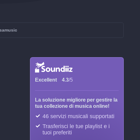
isamusic
Excellent
4.3
/5
La soluzione migliore per gestire la
tua collezione di musica online!
46 servizi musicali supportati
Trasferisci le tue playlist e i
tuoi preferiti