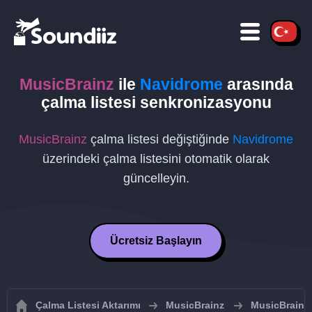
MusicBrainz
ile
Navidrome
arasında
çalma listesi senkronizasyonu
MusicBrainz
çalma listesi değiştiğinde
Navidrome
üzerindeki çalma listesini otomatik olarak
güncelleyin.
Ücretsiz Başlayın
Çalma Listesi Aktarımı
MusicBrainz
MusicBrainz ç