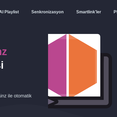
AI Playlist
Senkronizasyon
Smartlink'ler
P
nz
i
inz ile otomatik