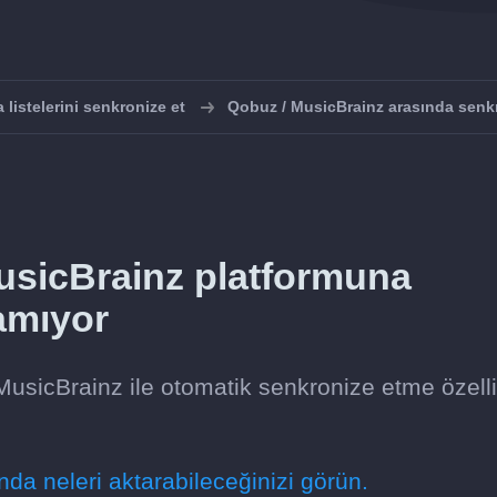
listelerini senkronize et
Qobuz / MusicBrainz arasında senk
sicBrainz platformuna
amıyor
MusicBrainz ile otomatik senkronize etme özelli
da neleri aktarabileceğinizi görün.