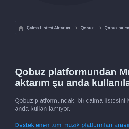
Çalma Listesi Aktarımı
Qobuz
Qobuz çalma 
Qobuz platformundan Mu
aktarım şu anda kullanıl
Qobuz platformundaki bir çalma listesini 
anda kullanılamıyor.
Desteklenen tüm müzik platformları arasın