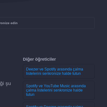
ronize edin
Diğer öğreticiler
Deezer ve Spotify arasında çalma
listelerini senkronize halde tutun
ği şu
Spotify ve YouTube Music arasında
çalma listelerini senkronize halde
tutun
Spotify ve Deezer arasında çalma