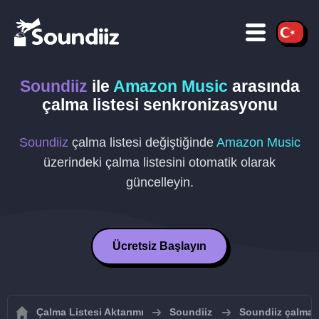
Soundiiz
ile
Amazon Music
arasında
çalma listesi senkronizasyonu
Soundiiz
çalma listesi değiştiğinde
Amazon Music
üzerindeki çalma listesini otomatik olarak
güncelleyin.
Ücretsiz Başlayın
Çalma Listesi Aktarımı
Soundiiz
Soundiiz çalma l