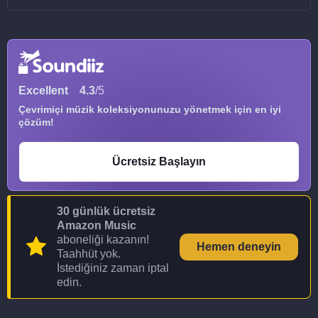
Excellent
4.3
/5
Çevrimiçi müzik koleksiyonunuzu yönetmek için en iyi
çözüm!
Ücretsiz Başlayın
30 günlük ücretsiz
Amazon Music
aboneliği kazanın!
Hemen deneyin
Taahhüt yok.
İstediğiniz zaman iptal
edin.