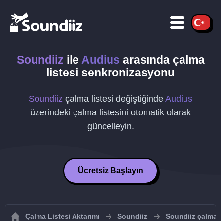
Soundiiz
ile
Audius
arasında çalma
listesi senkronizasyonu
Soundiiz
çalma listesi değiştiğinde
Audius
üzerindeki çalma listesini otomatik olarak
güncelleyin.
Ücretsiz Başlayın
Çalma Listesi Aktarımı
Soundiiz
Soundiiz çalma l