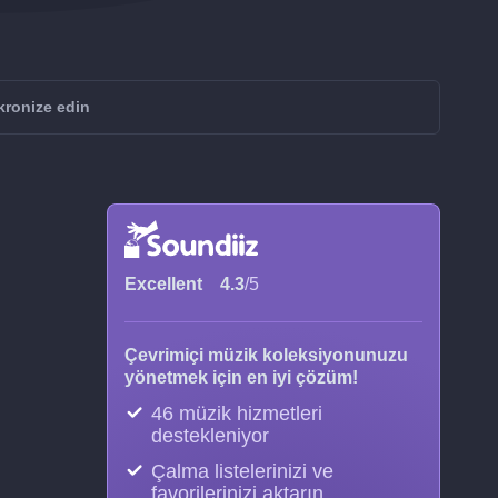
kronize edin
Excellent
4.3
/5
Çevrimiçi müzik koleksiyonunuzu
yönetmek için en iyi çözüm!
46 müzik hizmetleri
destekleniyor
Çalma listelerinizi ve
favorilerinizi aktarın