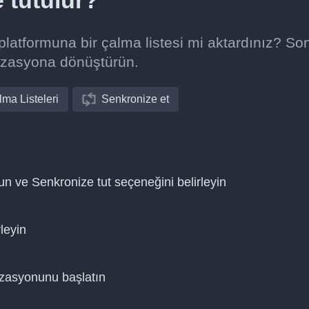
e tutulur?
atformuna bir çalma listesi mi aktardınız? So
izasyona dönüştürün.
ma Listeleri
Senkronize et
n ve Senkronize tut seçeneğini belirleyin
leyin
nizasyonunu başlatın