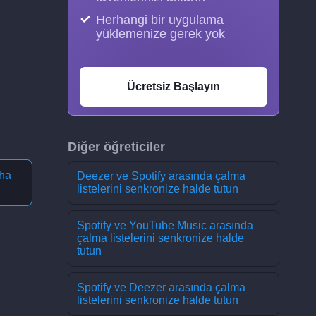
Herhangi bir uygulama
yüklemenize gerek yok
Ücretsiz Başlayın
Diğer öğreticiler
ha
Deezer ve Spotify arasında çalma
listelerini senkronize halde tutun
Spotify ve YouTube Music arasında
çalma listelerini senkronize halde
tutun
Spotify ve Deezer arasında çalma
listelerini senkronize halde tutun