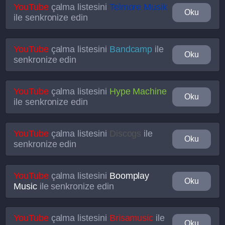
YouTube
çalma listesini
Telmore Musik
Oku
ile senkronize edin
YouTube
çalma listesini
Bandcamp
ile
Oku
senkronize edin
YouTube
çalma listesini
Hype Machine
Oku
ile senkronize edin
YouTube
çalma listesini
Discogs
ile
Oku
senkronize edin
YouTube
çalma listesini
Boomplay
Oku
Music
ile senkronize edin
YouTube
çalma listesini
Brisamusic
ile
Oku