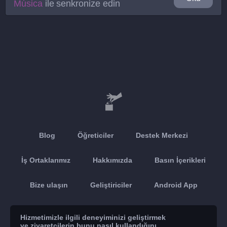
Música
ile senkronize edin
Blog
Öğreticiler
Destek Merkezi
İş Ortaklarımız
Hakkımızda
Basın İçerikleri
Bize ulaşın
Geliştiriciler
Android App
Apple App
Hizmetimizle ilgili deneyiminizi geliştirmek
ve ziyaretçilerin bunu nasıl kullandığını