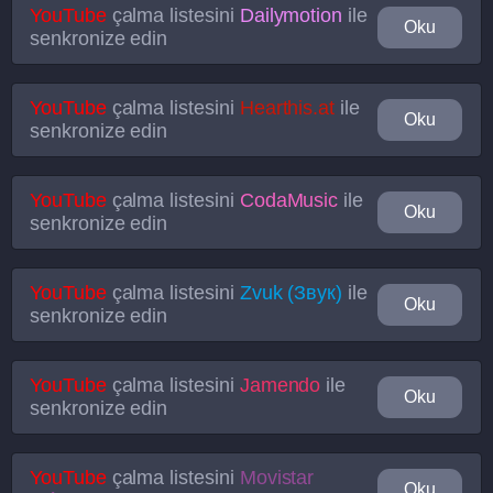
YouTube
çalma listesini
Dailymotion
ile
Oku
senkronize edin
YouTube
çalma listesini
Hearthis.at
ile
Oku
senkronize edin
YouTube
çalma listesini
CodaMusic
ile
Oku
senkronize edin
YouTube
çalma listesini
Zvuk (Звук)
ile
Oku
senkronize edin
YouTube
çalma listesini
Jamendo
ile
Oku
senkronize edin
YouTube
çalma listesini
Movistar
Oku