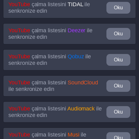
YouTube
çalma listesini
TIDAL
ile
Oku
senkronize edin
YouTube
çalma listesini
Deezer
ile
Oku
senkronize edin
YouTube
çalma listesini
Qobuz
ile
Oku
senkronize edin
YouTube
çalma listesini
SoundCloud
Oku
ile senkronize edin
YouTube
çalma listesini
Audiomack
ile
Oku
senkronize edin
YouTube
çalma listesini
Musi
ile
Oku