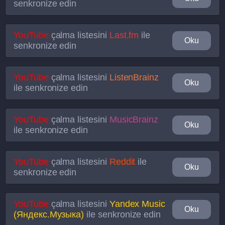
senkronize edin
YouTube
çalma listesini
Last.fm
ile
Oku
senkronize edin
YouTube
çalma listesini
ListenBrainz
Oku
ile senkronize edin
YouTube
çalma listesini
MusicBrainz
Oku
ile senkronize edin
YouTube
çalma listesini
Reddit
ile
Oku
senkronize edin
YouTube
çalma listesini
Yandex Music
Oku
(Яндекс.Музыка)
ile senkronize edin