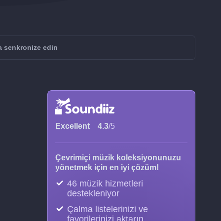
a senkronize edin
Excellent
4.3
/5
Çevrimiçi müzik koleksiyonunuzu
yönetmek için en iyi çözüm!
46 müzik hizmetleri
destekleniyor
Çalma listelerinizi ve
favorilerinizi aktarın