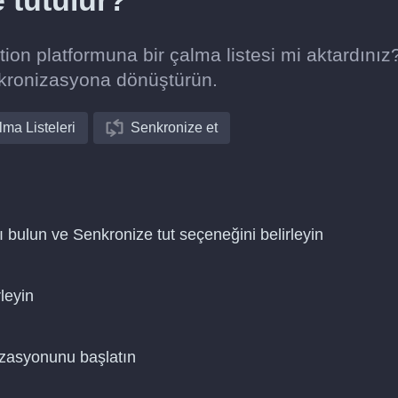
e tutulur?
n platformuna bir çalma listesi mi aktardınız
nkronizasyona dönüştürün.
ma Listeleri
Senkronize et
 bulun ve Senkronize tut seçeneğini belirleyin
leyin
nizasyonunu başlatın