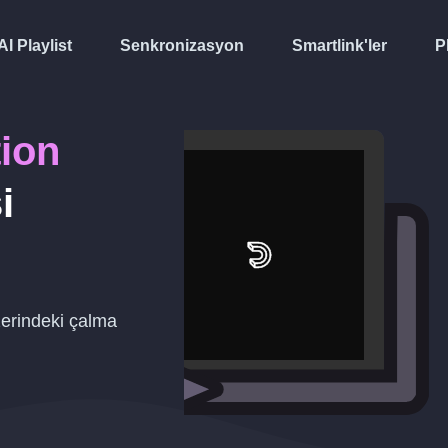
AI Playlist
Senkronizasyon
Smartlink'ler
P
ion
i
erindeki çalma