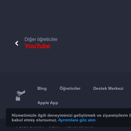
Diğer öğreticiler
YouTube
Blog
Öğreticiler
Destek Merkezi
Apple App
Hizmetimizle ilgili deneyiminizi geliştirmek ve ziyaretçileri
kabul etmiş olursunuz.
Ayrıntılara göz atın
© 2026 Brickoft
Gizlilik
Hizmet durumu