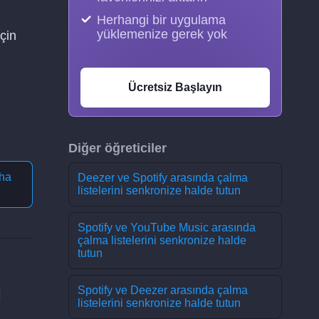
Herhangi bir uygulama
yüklemenize gerek yok
çin
Ücretsiz Başlayın
Diğer öğreticiler
ha
Deezer ve Spotify arasında çalma
listelerini senkronize halde tutun
Spotify ve YouTube Music arasında
çalma listelerini senkronize halde
tutun
i
Spotify ve Deezer arasında çalma
listelerini senkronize halde tutun