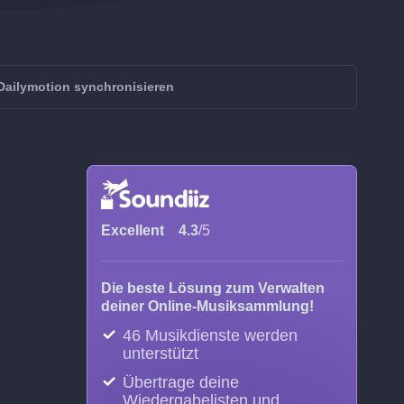
Dailymotion synchronisieren
Excellent
4.3
/5
Die beste Lösung zum Verwalten
deiner Online-Musiksammlung!
46 Musikdienste werden
unterstützt
Übertrage deine
Wiedergabelisten und