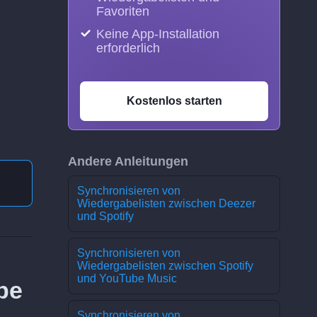
Favoriten
Keine App-Installation
erforderlich
Kostenlos starten
Andere Anleitungen
Synchronisieren von
Wiedergabelisten zwischen Deezer
und Spotify
Synchronisieren von
Wiedergabelisten zwischen Spotify
und YouTube Music
be
Synchronisieren von