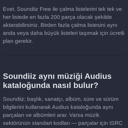
Evet. Soundiiz Free ile çalma listelerini tek tek ve
her listede en fazla 200 parça olacak şekilde
aktarabilirsiniz. Birden fazla çalma listesini aynı
anda veya daha büyük listeleri taşımak için ücretli
plan gerekir.
Soundiiz aynı müziği Audius
kataloğunda nasıl bulur?
Soundiiz; başlık, sanatçı, albüm, süre ve sürüm
bilgilerini kullanarak Audius kataloğunda aynı
parçaları ve albümleri arar. Varsa müzik
sektörünün standart kodları — parçalar için ISRC