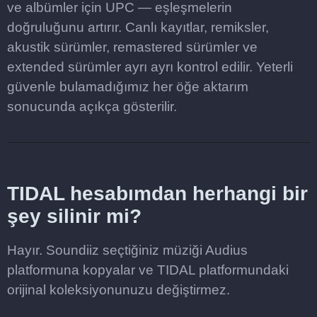
ve albümler için UPC — eşleşmelerin
doğruluğunu artırır. Canlı kayıtlar, remiksler,
akustik sürümler, remastered sürümler ve
extended sürümler ayrı ayrı kontrol edilir. Yeterli
güvenle bulamadığımız her öğe aktarım
sonucunda açıkça gösterilir.
TIDAL hesabımdan herhangi bir
şey silinir mi?
Hayır. Soundiiz seçtiğiniz müziği Audius
platformuna kopyalar ve TIDAL platformundaki
orijinal koleksiyonunuzu değiştirmez.