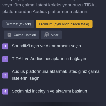
veya tüm çalma listesi koleksiyonunuzu TIDAL
platformundan Audius platformuna aktarın.
Ücretsiz (tek tek)
Premium (aynı anda birden fazla)
Çalma Listeleri
Aktar
Soundiiz'i açın ve Aktar aracını seçin
TIDAL ve Audius hesaplarınızı bağlayın
Audius platformuna aktarmak istediğiniz çalma
listelerini seçin
Seçiminizi inceleyin ve aktarımı başlatın