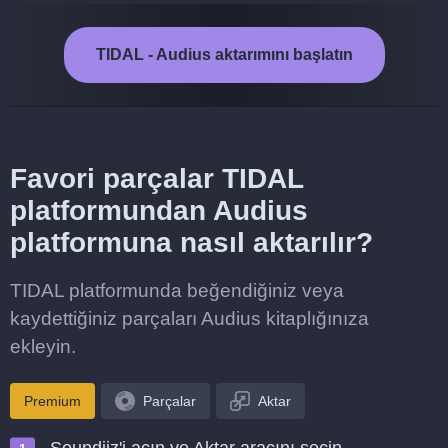
TIDAL - Audius aktarımını başlatın
Favori parçalar TIDAL
platformundan Audius
platformuna nasıl aktarılır?
TIDAL platformunda beğendiğiniz veya
kaydettiğiniz parçaları Audius kitaplığınıza
ekleyin.
Premium
Parçalar
Aktar