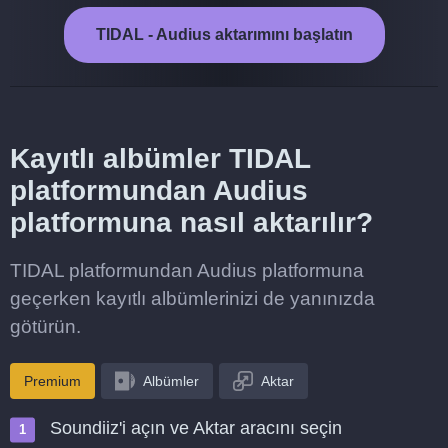
TIDAL - Audius aktarımını başlatın
Kayıtlı albümler TIDAL
platformundan Audius
platformuna nasıl aktarılır?
TIDAL platformundan Audius platformuna
geçerken kayıtlı albümlerinizi de yanınızda
götürün.
Premium
Albümler
Aktar
Soundiiz'i açın ve Aktar aracını seçin