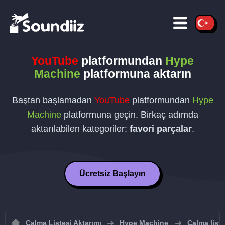
YouTube
platformundan
Hype
Machine
platformuna aktarın
Baştan başlamadan
YouTube
platformundan
Hype
Machine
platformuna geçin. Birkaç adımda
aktarılabilen kategoriler:
favori parçalar
.
Ücretsiz Başlayın
Çalma Listesi Aktarımı
Hype Machine
Çalma list