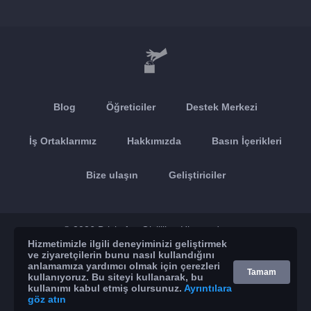
Blog
Öğreticiler
Destek Merkezi
İş Ortaklarımız
Hakkımızda
Basın İçerikleri
Bize ulaşın
Geliştiriciler
© 2026 Brickoft
Gizlilik
Hizmet durumu
Hizmetimizle ilgili deneyiminizi geliştirmek
ve ziyaretçilerin bunu nasıl kullandığını
App Store
Google Play
anlamamıza yardımcı olmak için çerezleri
Tamam
kullanıyoruz. Bu siteyi kullanarak, bu
kullanımı kabul etmiş olursunuz.
Ayrıntılara
göz atın