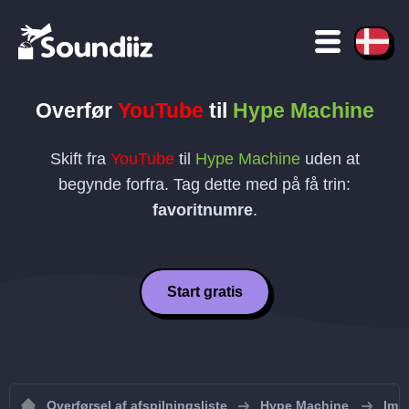
Overfør
YouTube
til
Hype Machine
Skift fra
YouTube
til
Hype Machine
uden at
begynde forfra. Tag dette med på få trin:
favoritnumre
.
Start gratis
Overførsel af afspilningsliste
Hype Machine
Impo