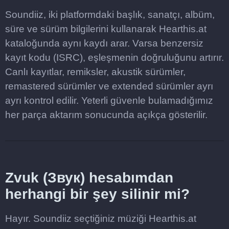
Soundiiz, iki platformdaki başlık, sanatçı, albüm,
süre ve sürüm bilgilerini kullanarak Hearthis.at
kataloğunda aynı kaydı arar. Varsa benzersiz
kayıt kodu (ISRC), eşleşmenin doğruluğunu artırır.
Canlı kayıtlar, remiksler, akustik sürümler,
remastered sürümler ve extended sürümler ayrı
ayrı kontrol edilir. Yeterli güvenle bulamadığımız
her parça aktarım sonucunda açıkça gösterilir.
Zvuk (Звук) hesabımdan
herhangi bir şey silinir mi?
Hayır. Soundiiz seçtiğiniz müziği Hearthis.at