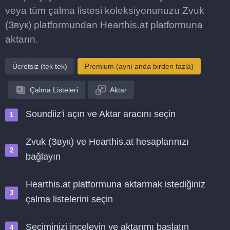
veya tüm çalma listesi koleksiyonunuzu Zvuk
(Звук) platformundan Hearthis.at platformuna
aktarın.
Ücretsiz (tek tek)
Premium (aynı anda birden fazla)
Çalma Listeleri
Aktar
Soundiiz'i açın ve Aktar aracını seçin
Zvuk (Звук) ve Hearthis.at hesaplarınızı
bağlayın
Hearthis.at platformuna aktarmak istediğiniz
çalma listelerini seçin
Seçiminizi inceleyin ve aktarımı başlatın