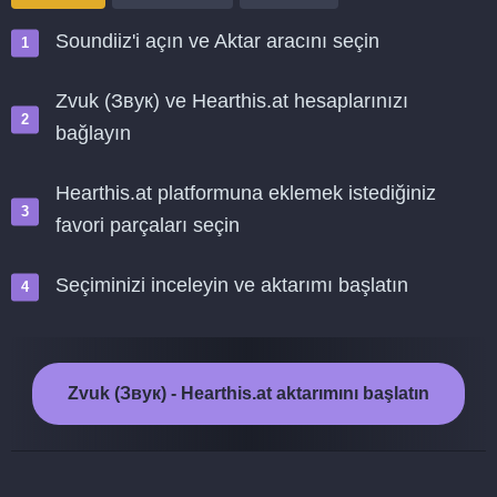
Soundiiz'i açın ve Aktar aracını seçin
Zvuk (Звук) ve Hearthis.at hesaplarınızı
bağlayın
Hearthis.at platformuna eklemek istediğiniz
favori parçaları seçin
Seçiminizi inceleyin ve aktarımı başlatın
Zvuk (Звук) - Hearthis.at aktarımını başlatın