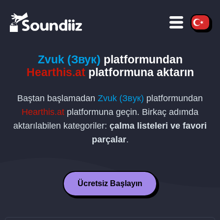
Zvuk (Звук)
platformundan
Hearthis.at
platformuna aktarın
Baştan başlamadan
Zvuk (Звук)
platformundan
Hearthis.at
platformuna geçin. Birkaç adımda
aktarılabilen kategoriler:
çalma listeleri ve favori
parçalar
.
Ücretsiz Başlayın