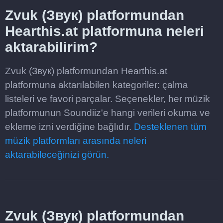
Zvuk (Звук) platformundan
Hearthis.at platformuna neleri
aktarabilirim?
Zvuk (Звук) platformundan Hearthis.at
platformuna aktarılabilen kategoriler: çalma
listeleri ve favori parçalar. Seçenekler, her müzik
platformunun Soundiiz'e hangi verileri okuma ve
ekleme izni verdiğine bağlıdır.
Desteklenen tüm
müzik platformları arasında neleri
aktarabileceğinizi görün.
Zvuk (Звук) platformundan