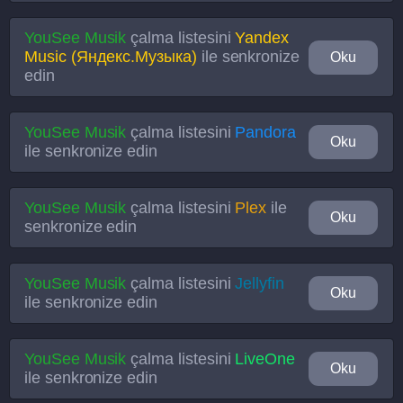
YouSee Musik
çalma listesini
Yandex
Music (Яндекс.Музыка)
ile senkronize
Oku
edin
YouSee Musik
çalma listesini
Pandora
Oku
ile senkronize edin
YouSee Musik
çalma listesini
Plex
ile
Oku
senkronize edin
YouSee Musik
çalma listesini
Jellyfin
Oku
ile senkronize edin
YouSee Musik
çalma listesini
LiveOne
Oku
ile senkronize edin