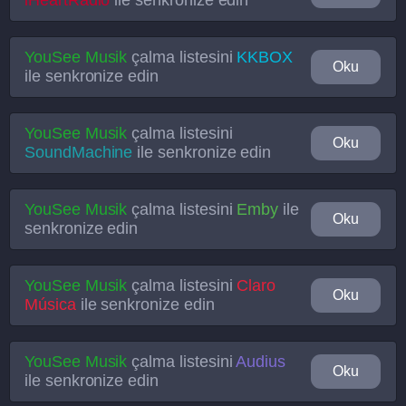
iHeartRadio
ile senkronize edin
YouSee Musik
çalma listesini
KKBOX
Oku
ile senkronize edin
YouSee Musik
çalma listesini
Oku
SoundMachine
ile senkronize edin
YouSee Musik
çalma listesini
Emby
ile
Oku
senkronize edin
YouSee Musik
çalma listesini
Claro
Oku
Música
ile senkronize edin
YouSee Musik
çalma listesini
Audius
Oku
ile senkronize edin