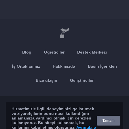
Blog
Öğreticiler
Destek Merkezi
İş Ortaklarımız
Hakkımızda
Basın İçerikleri
Bize ulaşın
Geliştiriciler
© 2026 Brickoft
Gizlilik
Hizmet durumu
Hizmetimizle ilgili deneyiminizi geliştirmek
ve ziyaretçilerin bunu nasıl kullandığını
App Store
Google Play
anlamamıza yardımcı olmak için çerezleri
Tamam
kullanıyoruz. Bu siteyi kullanarak, bu
kullanımı kabul etmiş olursunuz.
Ayrıntılara