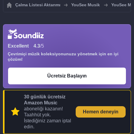
Çalma Listesi Aktarımı
YouSee Musik
YouSee Musi
Excellent
4.3
/5
Çevrimiçi müzik koleksiyonunuzu yönetmek için en iyi
çözüm!
Ücretsiz Başlayın
30 günlük ücretsiz
Amazon Music
aboneliği kazanın!
Hemen deneyin
Taahhüt yok.
İstediğiniz zaman iptal
edin.