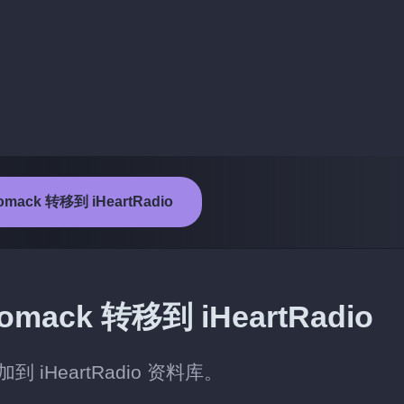
mack 转移到 iHeartRadio
ck 转移到 iHeartRadio
 iHeartRadio 资料库。