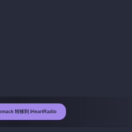
mack 转移到 iHeartRadio