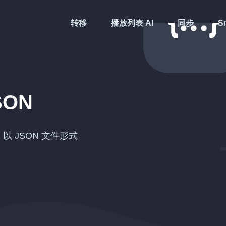
转移
播放列表 AI
同步
Sm
SON
）以
JSON
文件形式