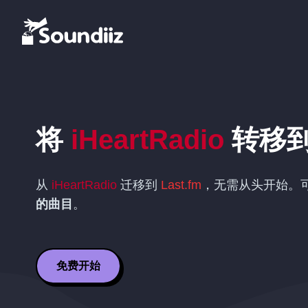
将
iHeartRadio
转移
从
iHeartRadio
迁移到
Last.fm
，无需从头开始。
的曲目
。
免费开始