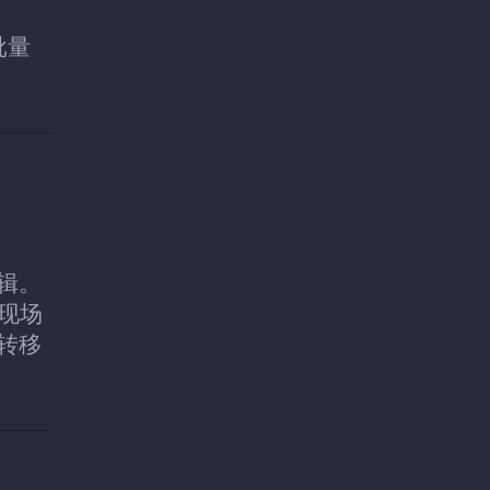
批量
专辑。
。现场
转移