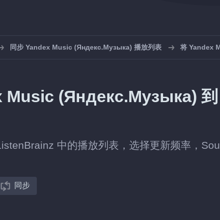
同步 Yandex Music (Яндекс.Музыка) 播放列表
将 Yandex M
sic (Яндекс.Музыка) 到
) 与 ListenBrainz 中的播放列表，选择更新频率，Soun
同步