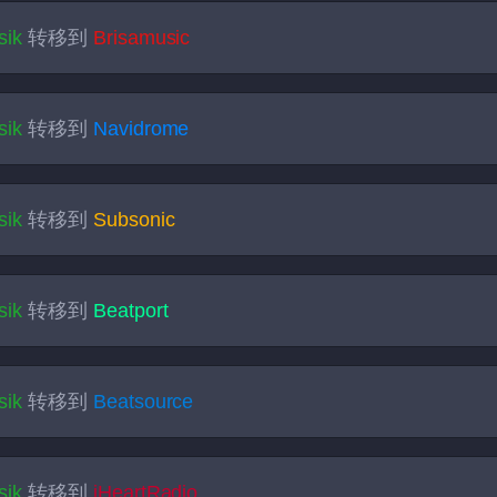
sik
转移到
Brisamusic
sik
转移到
Navidrome
sik
转移到
Subsonic
sik
转移到
Beatport
sik
转移到
Beatsource
sik
转移到
iHeartRadio