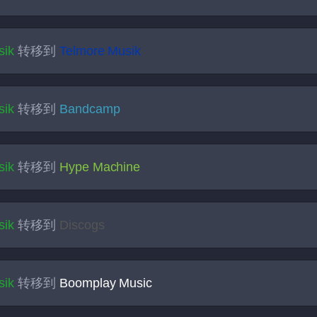
sik
转移到
Telmore Musik
sik
转移到
Bandcamp
sik
转移到
Hype Machine
sik
转移到
Discogs
sik
转移到
Boomplay Music