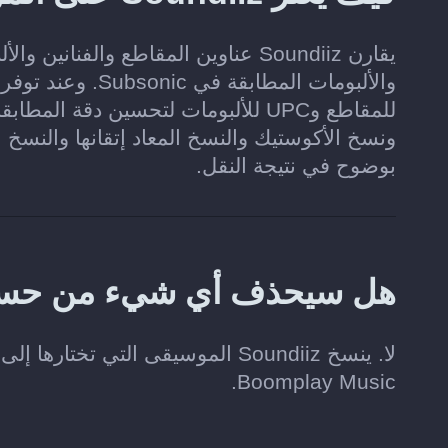
يقارن Soundiiz عناوين المقاطع والف
للمقاطع وUPC للألبومات لتحسين دق
ونسخ الأكوستيك والنسخ المعاد إتقانها والنسخ ا
بوضوح في نتيجة النقل.
هل سيحذف أي شيء من حسابي على usic
Boomplay Music.