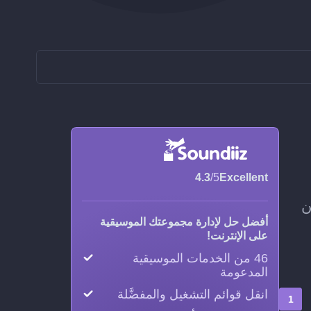
4.3
/5
Excellent
Boomplay Musi إلى Subsonic، من
أفضل حل لإدارة مجموعتك الموسيقية
على الإنترنت!
46 من الخدمات الموسيقية
المدعومة
انقل قوائم التشغيل والمفضَّلة