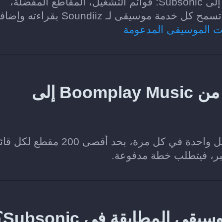
الفئات التي يمكن نقلها من Boomplay Music إلى Subsonic: قوائم التشغيل، المقاطع المفضلة،
وسيقى لـ Soundiiz بقراءته وإضافته.
ت الموسيقى المدعومة
هل يمكنني نقل قائمة تشغيل من Boomplay Music إلى
نعم. تتيح خطة Soundiiz Free نقل قائمة تشغيل واحدة في كل مرة، بحد أقصى 200
كبر، فيتطلب خطة مدفوعة.