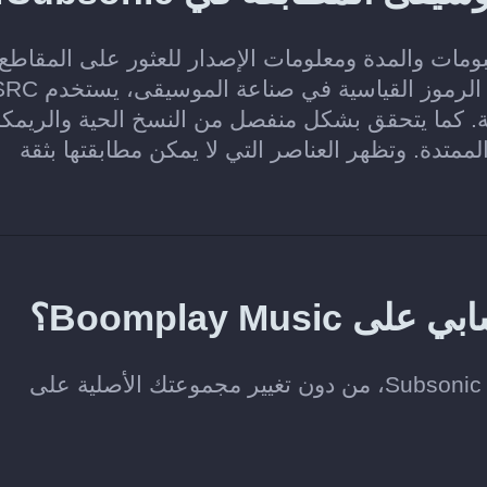
نانين والألبومات والمدة ومعلومات الإصدار للعثور على المقاطع
والألبومات المطابقة في Subsonic. وعند توفر الرموز القياسية في ص
ة المطابقة. كما يتحقق بشكل منفصل من النسخ الحية والريم
لممتدة. وتظهر العناصر التي لا يمكن مطابقتها بثقة
Boomplay M؟
لا. ينسخ Soundiiz الموسيقى التي تختارها إلى Subsonic، من دون تغيير مجموعتك الأصلية على