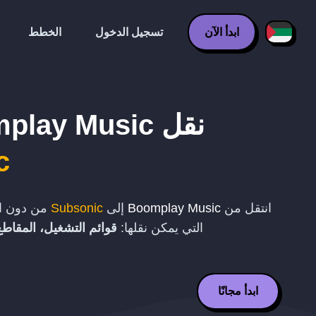
ابدأ الآن
تسجيل الدخول
الخطط
نقل
play Music
c
انتقل من
Boomplay Music
إلى
Subsonic
من دون ال
التي يمكن نقلها:
قوائم التشغيل، المقاطع
ابدأ مجانًا