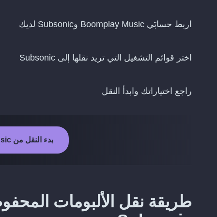
اربط حسابَي Boomplay Music وSubsonic لديك
اختر قوائم التشغيل التي تريد نقلها إلى Subsonic
راجع اختياراتك وابدأ النقل
بدء النقل من Boomplay Music إلى Subsonic