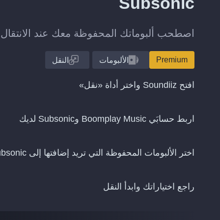
Subsonic
اصطحب ألبوماتك المحفوظة معك عند الانتقال من Boomplay Music إلى nic
Premium
الألبومات
النقل
افتح Soundiiz واختر أداة «نقل»
اربط حسابَي Boomplay Music وSubsonic لديك
اختر الألبومات المحفوظة التي تريد إضافتها إلى Subsonic
راجع اختياراتك وابدأ النقل