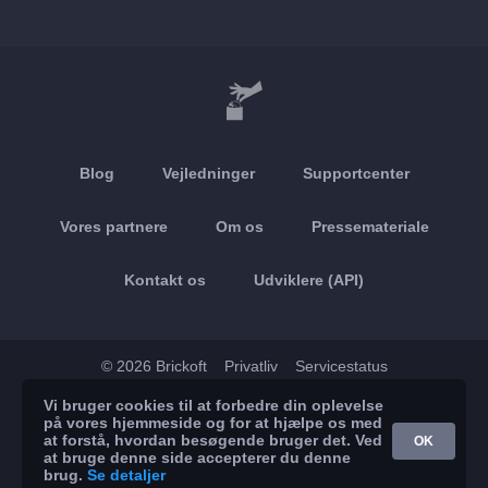
Blog
Vejledninger
Supportcenter
Vores partnere
Om os
Pressemateriale
Kontakt os
Udviklere (API)
© 2026 Brickoft
Privatliv
Servicestatus
Vi bruger cookies til at forbedre din oplevelse
App Store
Google Play
på vores hjemmeside og for at hjælpe os med
at forstå, hvordan besøgende bruger det. Ved
OK
at bruge denne side accepterer du denne
brug.
Se detaljer