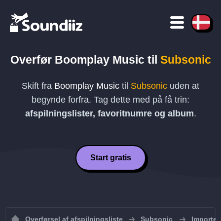
Overfør
Boomplay Music
til
Subsonic
Skift fra
Boomplay Music
til
Subsonic
uden at
begynde forfra. Tag dette med på få trin:
afspilningslister, favoritnumre og album
.
Start gratis
Overførsel af afspilningsliste
Subsonic
Importer 