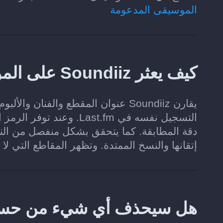
الموسيقى المدعومة
كيف يعثر Soundiiz على الموسيقى المطابقة في Last.fm؟
يقارن Soundiiz عنوان المقطع والفنا
دقة المطابقة. كما يتحقق بشكل منفصل من الن
إتقانها والنسخ الممتدة. وتظهر المقاطع التي لا
هل سيحذف أي شيء من حسابي على 