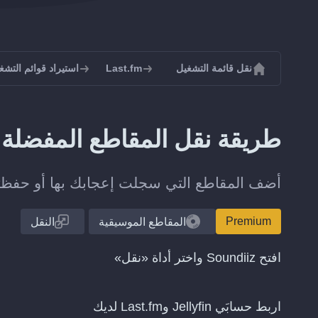
نقل قائمة التشغيل
Last.fm
استيراد قوائم التشغيل إل
طريقة نقل المقاطع المفضلة من Jellyfin إلى m
أضف المقاطع التي سجلت إعجابك بها أو حفظتها على Jellyfin إلى مكتبتك 
Premium
المقاطع الموسيقية
النقل
افتح Soundiiz واختر أداة «نقل»
اربط حسابَي Jellyfin وLast.fm لديك