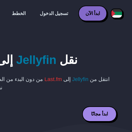
ابدأ الآن
تسجيل الدخول
الخطط
نقل
Jellyfin
إلى
انتقل من
Jellyfin
إلى
Last.fm
من دون البدء من الص
نق
ابدأ مجانًا