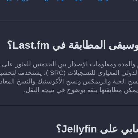
ن والألبوم والمدة ومعلومات الإصدار بين الخدمتين للعثور على
التسجيل نفسه في Last.fm. وعند توفر الرمز الدولي المعياري للتسجيلات (ISRC)، يستخدمه
سخ الحية والريمكس ونسخ الأكوستيك والنسخ المعاد
 يمكن مطابقتها بثقة بوضوح في نتيجة النقل.
Jellyfin؟