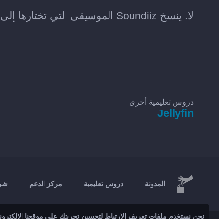
لا. ينسخ Soundiiz الموسيقى التي تختارها إلى Last.fm، من دون تغيير مجموعتك الأصلية على Jellyfin.
دروس تعليمية أخرى
Jellyfin
المدونة
دروس تعليمية
مركز الدعم
شرك
نحن نستخدم ملفات تعريف الارتباط لتحسين تجربتك على موقعنا الإلكتروني 