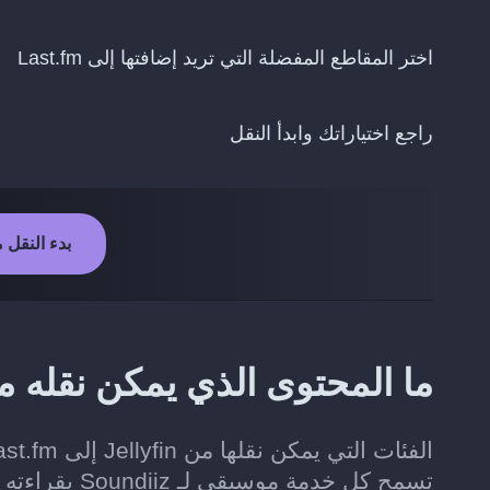
اختر المقاطع المفضلة التي تريد إضافتها إلى Last.fm
راجع اختياراتك وابدأ النقل
بدء النقل من Jellyfin إلى
ما المحتوى الذي يمكن نقله من Jellyfin إلى t.fm
تسمح كل خدمة موسيقى لـ Soundiiz بقراءته وإضافته.