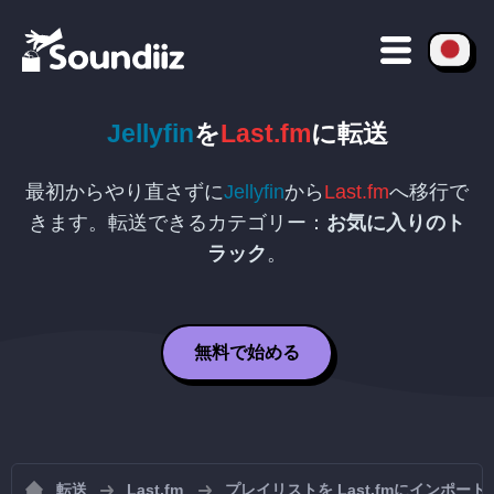
Jellyfin
を
Last.fm
に転送
最初からやり直さずに
Jellyfin
から
Last.fm
へ移行で
きます。転送できるカテゴリー：
お気に入りのト
ラック
。
無料で始める
転送
Last.fm
プレイリストを Last.fmにインポート