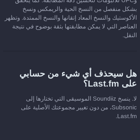
وUPC للألبومات لتحسين دقة المطابقة. كما يتحقق
بشكل منفصل من النسخ الحية والريمكس ونسخ
الأكوستيك والنسخ المعاد إتقانها والنسخ الممتدة. وتظهر
العناصر التي لا يمكن مطابقتها بثقة بوضوح في نتيجة
النقل.
هل سيحذف أي شيء من حسابي
على Last.fm؟
لا. ينسخ Soundiiz الموسيقى التي تختارها إلى
Subsonic، من دون تغيير مجموعتك الأصلية على
Last.fm.