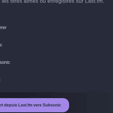
les titres aimés ou enregistrés sur Last.fm.
érer
ic
bsonic
t
ert depuis Last.fm vers Subsonic