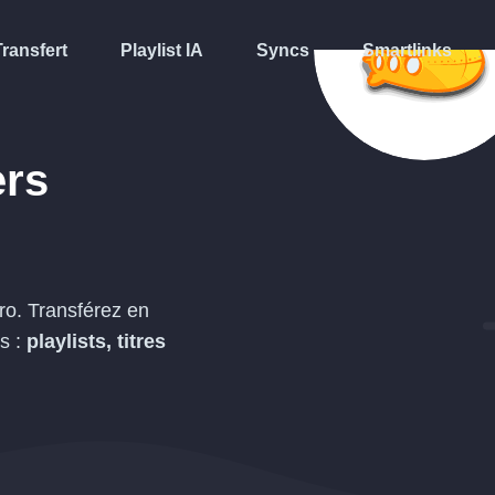
Transfert
Playlist IA
Syncs
Smartlinks
rs
ro. Transférez en
s :
playlists, titres