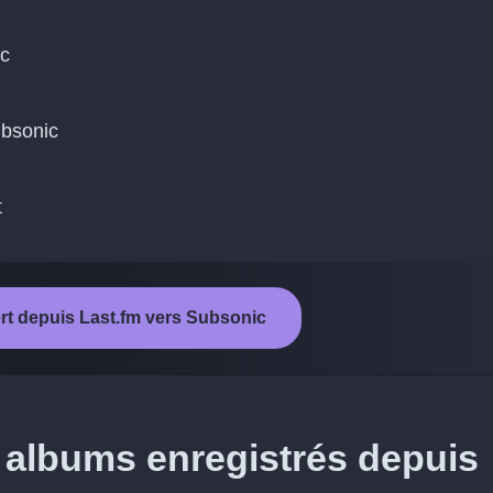
ic
ubsonic
t
ert depuis Last.fm vers Subsonic
 albums enregistrés depuis