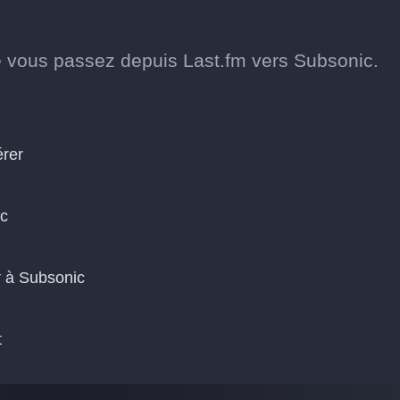
 vous passez depuis Last.fm vers Subsonic.
érer
ic
r à Subsonic
t