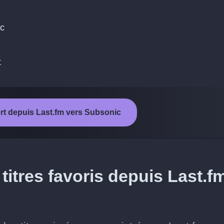
ic
t
ert depuis Last.fm vers Subsonic
itres favoris depuis Last.f