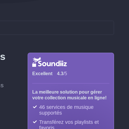
rs
Excellent
4.3
/5
ns
La meilleure solution pour gérer
votre collection musicale en ligne!
46 services de musique
supportés
Transférez vos playlists et
favoris