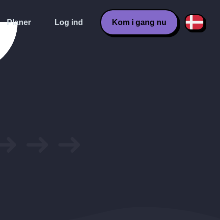
Planer
Log ind
Kom i gang nu