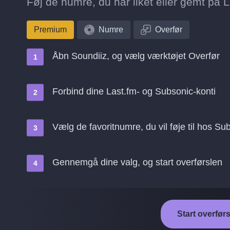
Føj de numre, du har liket eller gemt på La
Premium
Numre
Overfør
Åbn Soundiiz, og vælg værktøjet Overfør
Forbind dine Last.fm- og Subsonic-konti
Vælg de favoritnumre, du vil føje til hos Su
Gennemgå dine valg, og start overførslen
Start overførs