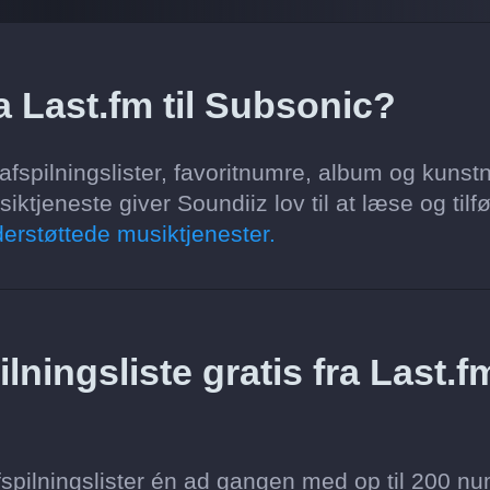
a Last.fm til Subsonic?
afspilningslister, favoritnumre, album og kunst
tjeneste giver Soundiiz lov til at læse og tilfø
erstøttede musiktjenester.
lningsliste gratis fra Last.f
spilningslister én ad gangen med op til 200 nu