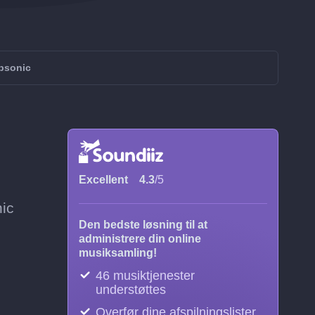
ubsonic
Excellent
4.3
/5
nic
Den bedste løsning til at
administrere din online
musiksamling!
46 musiktjenester
understøttes
Overfør dine afspilningslister