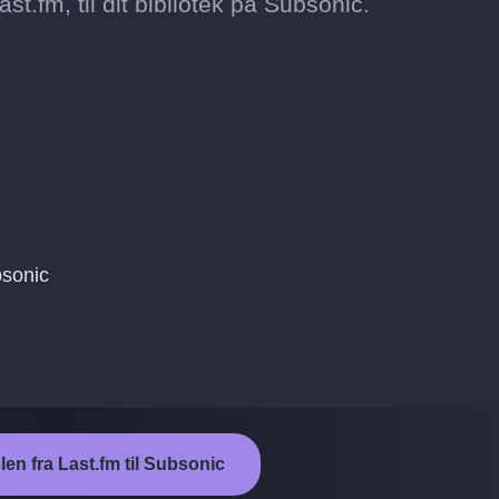
st.fm, til dit bibliotek på Subsonic.
bsonic
len fra Last.fm til Subsonic