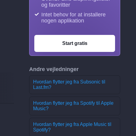
og favoritter
Intet behov for at installere
nogen applikation
Start gratis
Andre vejledninger
Hvordan flytter jeg fra Subsonic til
Last.fm?
Hvordan flytter jeg fra Spotify til Apple
Music?
Hvordan flytter jeg fra Apple Music til
Spotify?