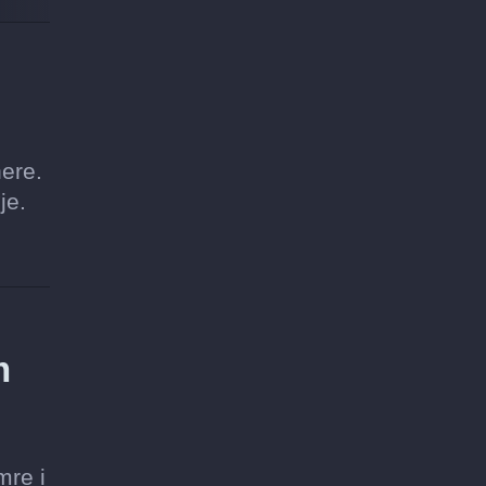
nere.
je.
m
mre i