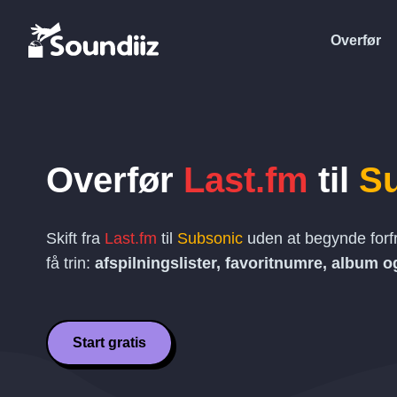
Overfør
Overfør
Last.fm
til
S
Skift fra
Last.fm
til
Subsonic
uden at begynde forf
få trin:
afspilningslister, favoritnumre, album 
Start gratis