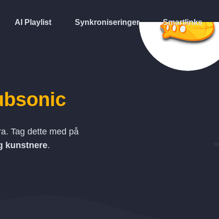
AI Playlist
Synkroniseringer
Smartlinks
ubsonic
ra. Tag dette med på
og kunstnere
.