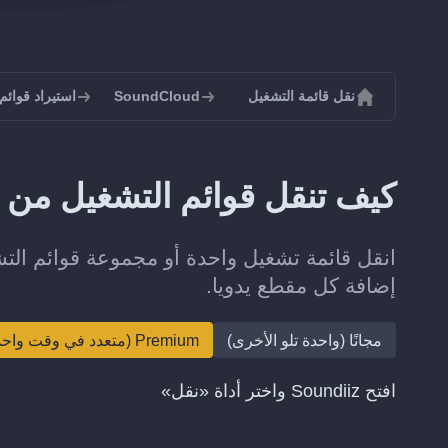
نقل قائمة التشغيل
SoundCloud
استيراد قوائم التش
كيف تنقل قوائم التشغيل من ListenBrainz إلى SoundCloud؟
إضافة كل مقطع يدويا.
مجانًا (واحدة تلو الأخرى)
Premium (متعدد في وقت واحد)
افتح Soundiiz واختر أداة «نقل»