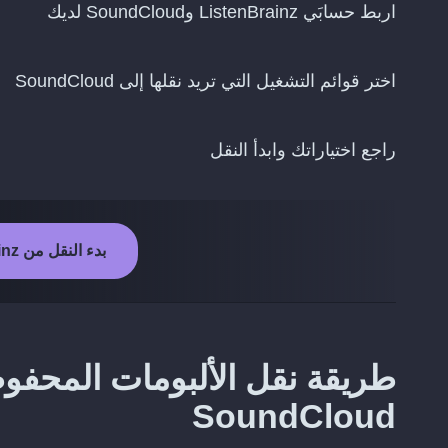
اربط حسابَي ListenBrainz وSoundCloud لديك
اختر قوائم التشغيل التي تريد نقلها إلى SoundCloud
راجع اختياراتك وابدأ النقل
بدء النقل من ListenBrainz إلى SoundCloud
SoundCloud