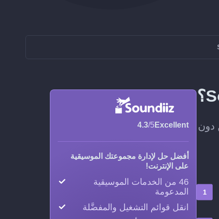
غيل كاملة من ListenBrainz إلى SoundCloud، من دون
4.3
/5
Excellent
أفضل حل لإدارة مجموعتك الموسيقية
على الإنترنت!
46 من الخدمات الموسيقية
المدعومة
انقل قوائم التشغيل والمفضَّلة