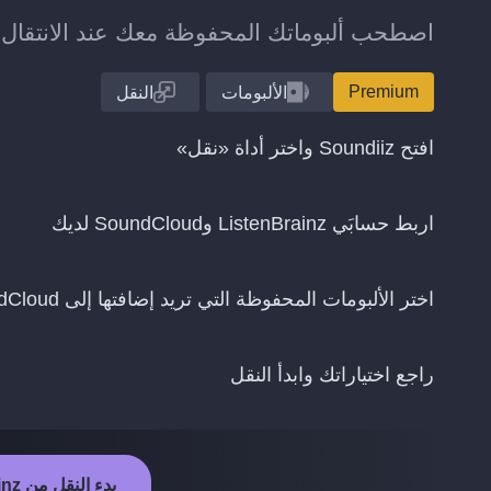
اصطحب ألبوماتك المحفوظة معك عند الانتقال من ListenBrainz إلى Cloud
Premium
الألبومات
النقل
افتح Soundiiz واختر أداة «نقل»
اربط حسابَي ListenBrainz وSoundCloud لديك
اختر الألبومات المحفوظة التي تريد إضافتها إلى SoundCloud
راجع اختياراتك وابدأ النقل
بدء النقل من ListenBrainz إلى SoundCloud