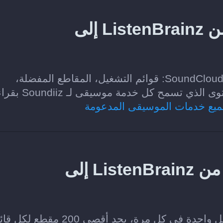
ما المحتوى الذي يمكن نقله من ListenBrainz إلى
الفئات التي يمكن نقلها من ListenBrainz إلى SoundCloud: قوائم التشغيل، المقاطع المفضلة،
الألبومات، والفنانون. تعتمد الخيارات على المحتوى الذي تسمح كل
ميع خدمات الموسيقى المدعومة
هل يمكنني نقل قائمة تشغيل من ListenBrainz إلى
نعم. تتيح خطة Soundiiz Free نقل قائمة تشغيل واحدة في كل مرة، بحد أقصى 200