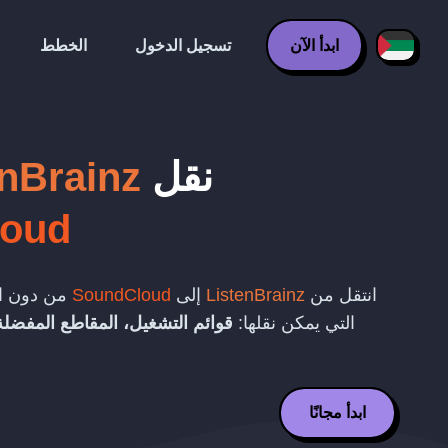
ابدأ الآن
تسجيل الدخول
الخطط
نقل
enBrainz
loud
انتقل من
ListenBrainz
إلى
SoundCloud
من دون ال
التي يمكن نقلها:
قوائم التشغيل، المقاطع المفضلة،
ابدأ مجانًا