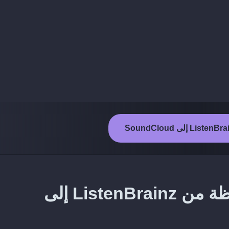
طريقة نقل الألبومات المحفوظة من ListenBrainz إلى