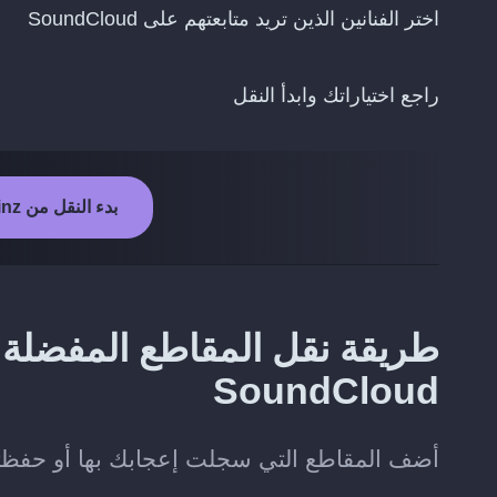
اختر الفنانين الذين تريد متابعتهم على SoundCloud
راجع اختياراتك وابدأ النقل
بدء النقل من ListenBrainz إلى SoundCloud
SoundCloud
أضف المقاطع التي سجلت إعجابك بها أو حفظتها على ListenBrainz إلى مكتبتك عل