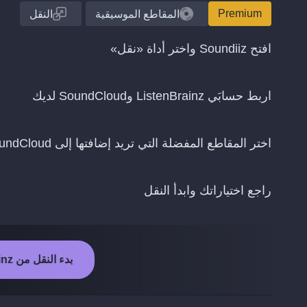
Premium
المقاطع الموسيقية
النقل
افتح Soundiiz واختر أداة «نقل»
اربط حسابَي ListenBrainz وSoundCloud لديك
اختر المقاطع المفضلة التي تريد إضافتها إلى SoundCloud
راجع اختياراتك وابدأ النقل
بدء النقل من ListenBrainz إلى SoundCloud