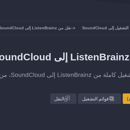
غيل إلى SoundCloud
نقل من ListenBrainz إلى SoundCloud
انقل قائمة تشغيل واحدة أو مجموعة قوائم التش
قوائم التشغيل
النقل