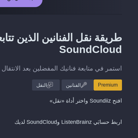
SoundCloud
استمر في متابعة فنانيك المفضلين بعد الانتقال من ListenBrainz إلى Cloud
Premium
الفنانين
النقل
افتح Soundiiz واختر أداة «نقل»
اربط حسابَي ListenBrainz وSoundCloud لديك