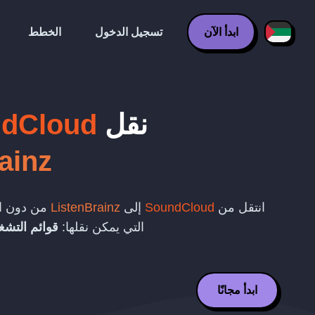
ابدأ الآن
تسجيل الدخول
الخطط
نقل
dCloud
ainz
انتقل من
SoundCloud
إلى
ListenBrainz
من دون ال
التي يمكن نقلها:
قوائم التشغ
ابدأ مجانًا