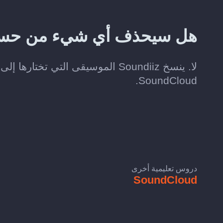
هل سيحذف أي شيء من حسابي على d
SoundCloud.
دروس تعليمية أخرى
SoundCloud