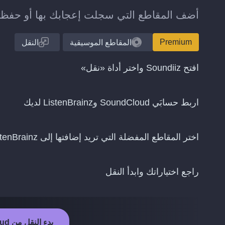
أضف المقاطع التي سجلت إعجابك بها أو حفظتها على SoundCloud إلى مكتبتك على 
Premium
المقاطع الموسيقية
النقل
افتح Soundiiz واختر أداة «نقل»
اربط حسابَي SoundCloud وListenBrainz لديك
اختر المقاطع المفضلة التي تريد إضافتها إلى ListenBrainz
راجع اختياراتك وابدأ النقل
بدء النقل من SoundCloud إلى ListenBrainz