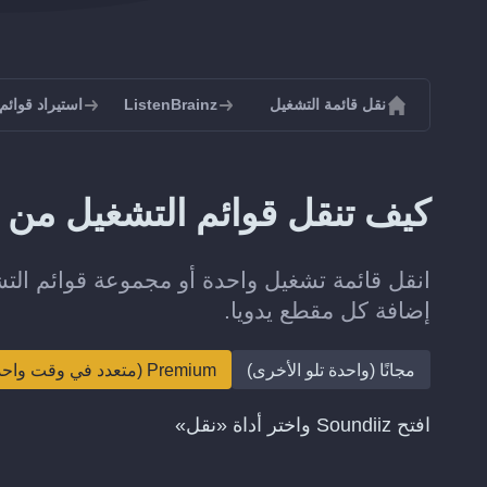
نقل قائمة التشغيل
ListenBrainz
استيراد قوائم التشغ
كيف تنقل قوائم التشغيل من SoundCloud إلى ListenBrainz؟
إضافة كل مقطع يدويا.
مجانًا (واحدة تلو الأخرى)
Premium (متعدد في وقت واحد)
افتح Soundiiz واختر أداة «نقل»