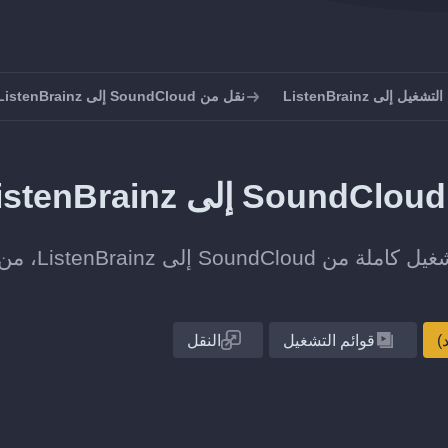
يل إلى ListenBrainz
نقل من SoundCloud إلى ListenBrainz
انقل قائمة تشغيل واحدة أو مجموعة قوائم التش
قوائم التشغيل
النقل