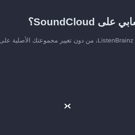
SoundClou؟
لا. ينسخ Soundiiz الموسيقى التي تختارها إلى ListenBrainz، من دون تغيير مجموعتك الأصلية على