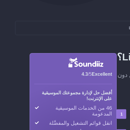
غيل كاملة من SoundCloud إلى ListenBrainz، من دون
4.3
/5
Excellent
أفضل حل لإدارة مجموعتك الموسيقية
على الإنترنت!
46 من الخدمات الموسيقية
المدعومة
انقل قوائم التشغيل والمفضَّلة