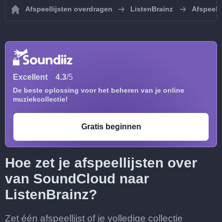
Afspeellijsten overdragen
ListenBrainz
Afspeell
Excellent
4.3
/5
De beste oplossing voor het beheren van je online
muziekcollectie!
Gratis beginnen
Hoe zet je afspeellijsten over
van SoundCloud naar
ListenBrainz?
Zet één afspeellijst of je volledige collectie