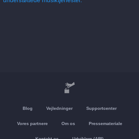
understøttede musiktjenester.
Blog
Vejledninger
Supportcenter
Vores partnere
Om os
Pressemateriale
Kontakt os
Udviklere (API)