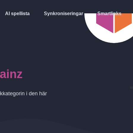
AI spellista
Synkroniseringar
Smartlinks
ainz
kkategorin i den här