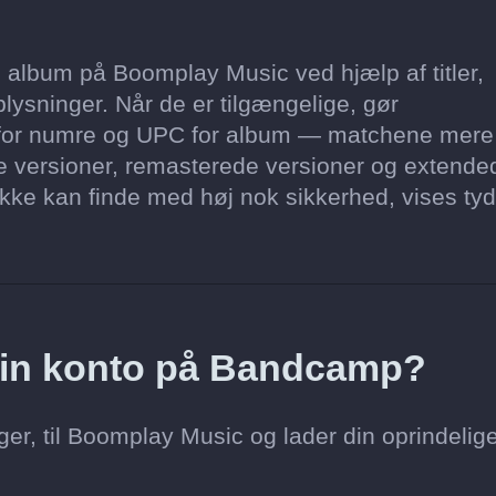
album på Boomplay Music ved hjælp af titler,
lysninger. Når de er tilgængelige, gør
for numre og UPC for album — matchene mere
ke versioner, remasterede versioner og extende
i ikke kan finde med høj nok sikkerhed, vises tyd
a min konto på Bandcamp?
er, til Boomplay Music og lader din oprindelig