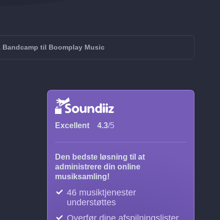
ra Bandcamp til Boomplay Music
Excellent
4.3
/5
Den bedste løsning til at
administrere din online
musiksamling!
46 musiktjenester
understøttes
Overfør dine afspilningslister