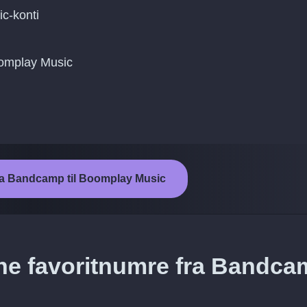
c-konti
oomplay Music
fra Bandcamp til Boomplay Music
ine favoritnumre fra Bandc