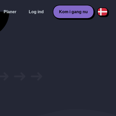
Planer
Log ind
Kom i gang nu