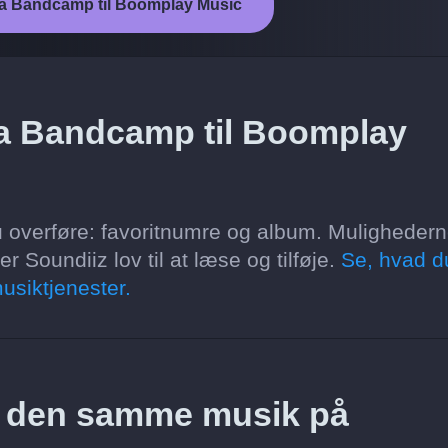
fra Bandcamp til Boomplay Music
ra Bandcamp til Boomplay
 overføre: favoritnumre og album. Muligheder
 Soundiiz lov til at læse og tilføje.
Se, hvad d
usiktjenester.
z den samme musik på