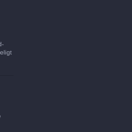
d-
eligt
e