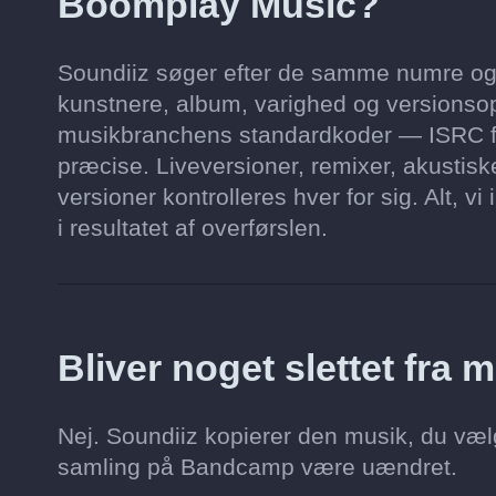
Boomplay Music?
Soundiiz søger efter de samme numre og 
kunstnere, album, varighed og versionsop
musikbranchens standardkoder — ISRC 
præcise. Liveversioner, remixer, akustis
versioner kontrolleres hver for sig. Alt, v
i resultatet af overførslen.
Bliver noget slettet fr
Nej. Soundiiz kopierer den musik, du vælg
samling på Bandcamp være uændret.