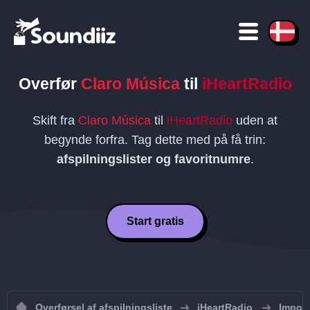
Overfør
Claro Música
til
iHeartRadio
Skift fra
Claro Música
til
iHeartRadio
uden at
begynde forfra. Tag dette med på få trin:
afspilningslister og favoritnumre
.
Start gratis
Overførsel af afspilningsliste
iHeartRadio
Import