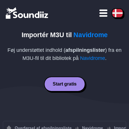
Importér
M3U
til
Navidrome
Føj understøttet indhold (
afspilningslister
) fra en
M3U
-fil til dit bibliotek på
Navidrome
.
Start gratis
Overførsel af afspilningsliste
Navidrome
Importe